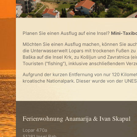
Planen Sie einen Ausflug auf eine Insel?
Mini-Taxib
Möchten Sie einen Ausflug machen, können Sie auc
die Unterwasserwelt Lopars mit trockenen Fußen zu 
Baška auf die Insel Krk, zu Košljun und Zavratnica (
Touristen ("fishing"), inklusive anschließendem Verz
Aufgrund der kurzen Entfernung von nur 120 Kilome
kroatische Nationalpark. Dieser wurde von der UNE
Ferienwohnung Anamarija & Ivan Skapul
Lopar 470a
51281 Insel Rab